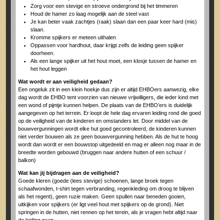
Zorg voor een stevige en stroeve ondergrond bij het timmeren
Houd de hamer zo laag mogelijk aan de steel vast
Je kan beter vaak zachtjes (raak) slaan dan een paar keer hard (mis)
slaan.
Kromme spijkers er meteen uithalen
Oppassen voor hardhout, daar krijgt zelfs de leiding geen spijker
doorheen.
Als een lange spijker uit het hout moet, een klosje tussen de hamer en
het hout leggen
Wat wordt er aan veiligheid gedaan?
Een ongeluk zit in een klein hoekje dus zijn er altijd EHBOers aanwezig, elke
dag wordt de EHBO tent voorzien van nieuwe vrijwilligers, die ieder kind met
een wond of pijntje kunnen helpen. De plaats van de EHBO’ers is duidelijk
aangegeven op het terrein. Er loopt de hele dag ervaren leiding rond die goed
op de veiligheid van de kinderen en omstanders let. Door middel van de
bouwvergunningen wordt elke hut goed gecontroleerd, de kinderen kunnen
niet verder bouwen als ze geen bouwvergunning hebben. Als de hut te hoog
wordt dan wordt er een bouwstop uitgedeeld en mag er alleen nog maar in de
breedte worden gebouwd (bruggen naar andere hutten of een schuur /
balkon)
Wat kan jij bijdragen aan de veiligheid?
Goede kleren (goede (lees stevige) schoenen, lange broek tegen
schaafwonden, t-shirt tegen verbranding, regenkleding om droog te blijven
als het regent), geen ruzie maken. Geen spullen naar beneden gooien,
uitkijken voor spijkers (er ligt veel hout met spijkers op de grond). Niet
springen in de hutten, niet rennen op het terein, als je vragen hebt altijd naar