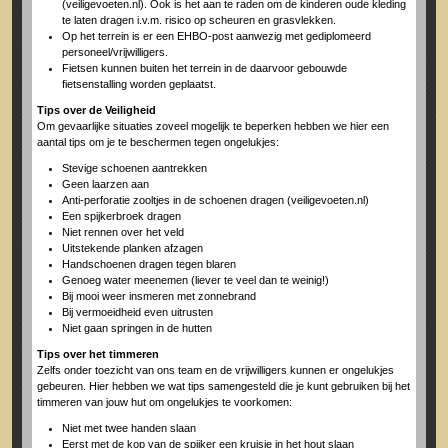
(veiligevoeten.nl). Ook is het aan te raden om de kinderen oude kleding
te laten dragen i.v.m. risico op scheuren en grasvlekken.
Op het terrein is er een EHBO-post aanwezig met gediplomeerd
personeel/vrijwilligers.
Fietsen kunnen buiten het terrein in de daarvoor gebouwde
fietsenstalling worden geplaatst.
Tips over de Veiligheid
Om gevaarlijke situaties zoveel mogelijk te beperken hebben we hier een
aantal tips om je te beschermen tegen ongelukjes:
Stevige schoenen aantrekken
Geen laarzen aan
Anti-perforatie zooltjes in de schoenen dragen (veiligevoeten.nl)
Een spijkerbroek dragen
Niet rennen over het veld
Uitstekende planken afzagen
Handschoenen dragen tegen blaren
Genoeg water meenemen (liever te veel dan te weinig!)
Bij mooi weer insmeren met zonnebrand
Bij vermoeidheid even uitrusten
Niet gaan springen in de hutten
Tips over het timmeren
Zelfs onder toezicht van ons team en de vrijwilligers kunnen er ongelukjes
gebeuren. Hier hebben we wat tips samengesteld die je kunt gebruiken bij het
timmeren van jouw hut om ongelukjes te voorkomen:
Niet met twee handen slaan
Eerst met de kop van de spijker een kruisje in het hout slaan