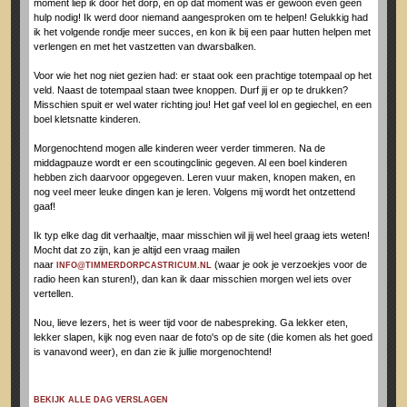
moment liep ik door het dorp, en op dat moment was er gewoon even geen
hulp nodig! Ik werd door niemand aangesproken om te helpen! Gelukkig had
ik het volgende rondje meer succes, en kon ik bij een paar hutten helpen met
verlengen en met het vastzetten van dwarsbalken.
Voor wie het nog niet gezien had: er staat ook een prachtige totempaal op het
veld. Naast de totempaal staan twee knoppen. Durf jij er op te drukken?
Misschien spuit er wel water richting jou! Het gaf veel lol en gegiechel, en een
boel kletsnatte kinderen.
Morgenochtend mogen alle kinderen weer verder timmeren. Na de
middagpauze wordt er een scoutingclinic gegeven. Al een boel kinderen
hebben zich daarvoor opgegeven. Leren vuur maken, knopen maken, en
nog veel meer leuke dingen kan je leren. Volgens mij wordt het ontzettend
gaaf!
Ik typ elke dag dit verhaaltje, maar misschien wil jij wel heel graag iets weten!
Mocht dat zo zijn, kan je altijd een vraag mailen
naar
(waar je ook je verzoekjes voor de
INFO@TIMMERDORPCASTRICUM.NL
radio heen kan sturen!), dan kan ik daar misschien morgen wel iets over
vertellen.
Nou, lieve lezers, het is weer tijd voor de nabespreking. Ga lekker eten,
lekker slapen, kijk nog even naar de foto's op de site (die komen als het goed
is vanavond weer), en dan zie ik jullie morgenochtend!
BEKIJK ALLE DAG VERSLAGEN