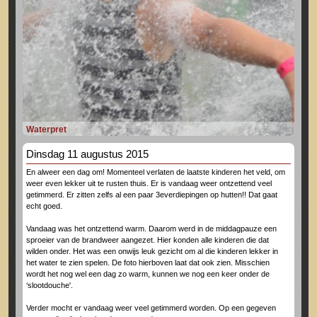
Waterpret
Dinsdag 11 augustus 2015
En alweer een dag om! Momenteel verlaten de laatste kinderen het veld, om
weer even lekker uit te rusten thuis. Er is vandaag weer ontzettend veel
getimmerd. Er zitten zelfs al een paar 3
e
verdiepingen op hutten!! Dat gaat
echt goed.
Vandaag was het ontzettend warm. Daarom werd in de middagpauze een
sproeier van de brandweer aangezet. Hier konden alle kinderen die dat
wilden onder. Het was een onwijs leuk gezicht om al die kinderen lekker in
het water te zien spelen. De foto hierboven laat dat ook zien. Misschien
wordt het nog wel een dag zo warm, kunnen we nog een keer onder de
‘slootdouche'.
Verder mocht er vandaag weer veel getimmerd worden. Op een gegeven