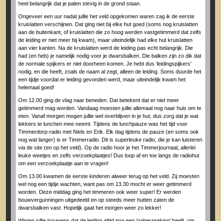
heel belangrijk dat je palen stevig in de grond staan.
Ongeveer een uur nadat jullie het veld opgekomen waren zag ik de eerste
kruislatten verschijnen. Dat ging niet bij elke hut goed (soms nog kruislatten
aan de buitenkant, of kruislatten die zo hoog werden vastgetimmerd dat zelfs
de leiding er niet meer bij kwam), maar uiteindelijk had elke hut kruislatten
aan vier kanten. Na de kruislatten werd de leiding pas echt belangrijk. Die
had (en heb) je namelijk nodig voor je dwarsbalken. Die balken zijn zo dik dat
de normale spijkers er niet doorheen komen. Je hebt dus ‘leidingspijkers’
nodig, en die heeft, zoals de naam al zegt, alleen de leiding. Soms duurde het
een tijdje voordat er leiding gevonden werd, maar uiteindelijk kwam het
helemaal goed!
Om 12.00 ging de vlag naar beneden. Dat betekent dat er niet meer
getimmerd mag worden. Vandaag moesten jullie allemaal nog naar huis om te
eten. Vanaf morgen mogen jullie wel overblijven in je hut, dus zorg dat je wat
lekkers te lunchen mee neemt. Tijdens de lunchpauze was het tijd voor
Timmerdorp-radio met Niels en Erik. Elk dag tijdens de pauze (en soms ook
nog wat langer) is er Timmerradio. Dit is superleuke radio, die je kan luisteren
via de site (en op het veld). Op de radio hoor je het Timmerjournaal, allerlei
leuke weetjes en zelfs verzoekplaatjes! Dus loop af en toe langs de radiohut
om een verzoekplaatje aan te vragen!
Om 13.00 kwamen de eerste kinderen alweer terug op het veld. Zij moesten
wel nog een tijdje wachten, want pas om 13.30 mocht er weer getimmerd
worden. Deze middag ging het timmeren ook weer super! Er werden
bouwvergunningen uitgedeeld en op steeds meer hutten zaten de
dwarsbalken vast. Hopelijk gaat het morgen weer zo lekker!
Wisten jullie trouwens dat de leiding altijd nog een ‘nabespreking’ heeft, om