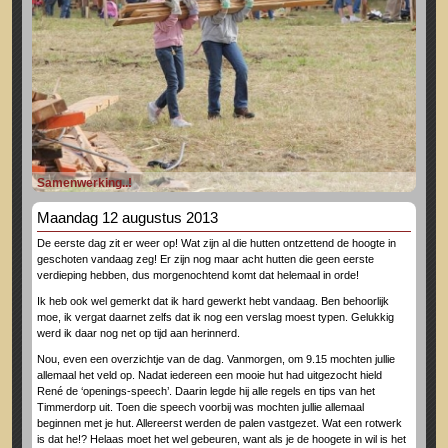
Samenwerking..!
Maandag 12 augustus 2013
De eerste dag zit er weer op! Wat zijn al die hutten ontzettend de hoogte in
geschoten vandaag zeg! Er zijn nog maar acht hutten die geen eerste
verdieping hebben, dus morgenochtend komt dat helemaal in orde!
Ik heb ook wel gemerkt dat ik hard gewerkt hebt vandaag. Ben behoorlijk
moe, ik vergat daarnet zelfs dat ik nog een verslag moest typen. Gelukkig
werd ik daar nog net op tijd aan herinnerd.
Nou, even een overzichtje van de dag. Vanmorgen, om 9.15 mochten jullie
allemaal het veld op. Nadat iedereen een mooie hut had uitgezocht hield
René de ‘openings-speech’. Daarin legde hij alle regels en tips van het
Timmerdorp uit. Toen die speech voorbij was mochten jullie allemaal
beginnen met je hut. Allereerst werden de palen vastgezet. Wat een rotwerk
is dat he!? Helaas moet het wel gebeuren, want als je de hoogete in wil is het