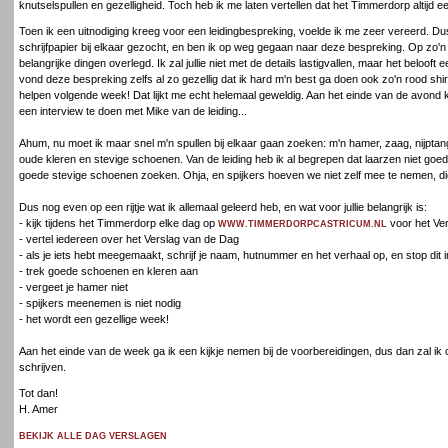
knutselspullen en gezelligheid. Toch heb ik me laten vertellen dat het Timmerdorp altijd ee
Toen ik een uitnodiging kreeg voor een leidingbespreking, voelde ik me zeer vereerd. D
schrijfpapier bij elkaar gezocht, en ben ik op weg gegaan naar deze bespreking. Op zo'n
belangrijke dingen overlegd. Ik zal jullie niet met de details lastigvallen, maar het belooft
vond deze bespreking zelfs al zo gezellig dat ik hard m'n best ga doen ook zo'n rood shi
helpen volgende week! Dat lijkt me echt helemaal geweldig. Aan het einde van de avond k
een interview te doen met Mike van de leiding...
Ahum, nu moet ik maar snel m'n spullen bij elkaar gaan zoeken: m'n hamer, zaag, nijpta
oude kleren en stevige schoenen. Van de leiding heb ik al begrepen dat laarzen niet goed
goede stevige schoenen zoeken. Ohja, en spijkers hoeven we niet zelf mee te nemen, die
Dus nog even op een rijtje wat ik allemaal geleerd heb, en wat voor jullie belangrijk is:
- kijk tijdens het Timmerdorp elke dag op
voor het Ve
WWW.TIMMERDORPCASTRICUM.NL
- vertel iedereen over het Verslag van de Dag
- als je iets hebt meegemaakt, schrijf je naam, hutnummer en het verhaal op, en stop dit 
- trek goede schoenen en kleren aan
- vergeet je hamer niet
- spijkers meenemen is niet nodig
- het wordt een gezellige week!
Aan het einde van de week ga ik een kijkje nemen bij de voorbereidingen, dus dan zal i
schrijven.
Tot dan!
H. Amer
BEKIJK ALLE DAG VERSLAGEN