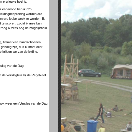
n erg leuke boel is.
us vanavond heb ik m'n
 leidingbespreking worden alle
 een erg leuke week te worden! Ik
rt te scoren, zodat ik mee kan
reeg ik zelfs nog de mogelijkheid
ng, timmerkist, handschoenen,
 genoeg zijn, dus ik moet echt
 krijgen we van de leiding.
rslag van de Dag
in de verslagbus bij de Regelkeet
k ook weer een Verslag van de Dag