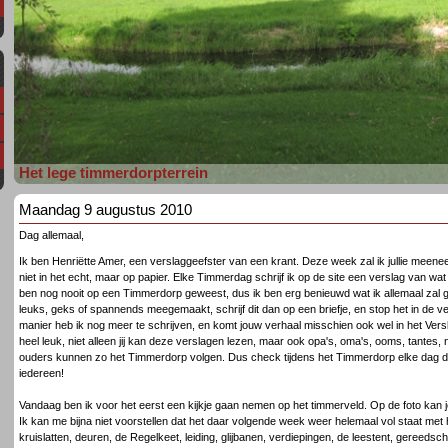
Het lege timmerdorpterrein
Maandag 9 augustus 2010
Dag allemaal,
Ik ben Henriëtte Amer, een verslaggeefster van een krant. Deze week zal ik jullie mee
niet in het echt, maar op papier. Elke Timmerdag schrijf ik op de site een verslag van wa
ben nog nooit op een Timmerdorp geweest, dus ik ben erg benieuwd wat ik allemaal zal gaa
leuks, geks of spannends meegemaakt, schrijf dit dan op een briefje, en stop het in de v
manier heb ik nog meer te schrijven, en komt jouw verhaal misschien ook wel in het Vers
heel leuk, niet alleen jij kan deze verslagen lezen, maar ook opa's, oma's, ooms, tantes, ni
ouders kunnen zo het Timmerdorp volgen. Dus check tijdens het Timmerdorp elke dag de 
iedereen!
Vandaag ben ik voor het eerst een kijkje gaan nemen op het timmerveld. Op de foto kan je
Ik kan me bijna niet voorstellen dat het daar volgende week weer helemaal vol staat met h
kruislatten, deuren, de Regelkeet, leiding, glijbanen, verdiepingen, de leestent, gereedsch