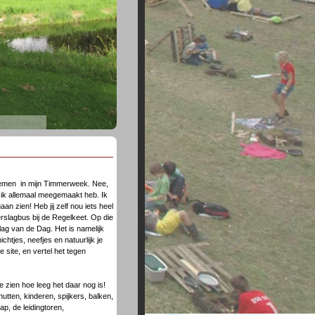
neemen in mijn Timmerweek. Nee,
t ik allemaal meegemaakt heb. Ik
n zien! Heb jij zelf nou iets heel
erslagbus bij de Regelkeet. Op die
lag van de Dag. Het is namelijk
chtjes, neefjes en natuurlijk je
site, en vertel het tegen
 zien hoe leeg het daar nog is!
utten, kinderen, spijkers, balken,
ap, de leidingtoren,