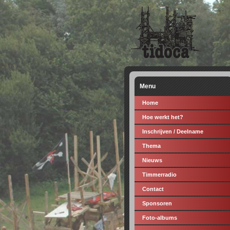
Menu
Home
Hoe werkt het?
Inschrijven / Deelname
Thema
Nieuws
Timmerradio
Contact
Sponsoren
Foto-albums