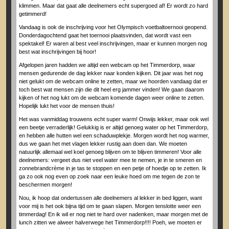
klimmen. Maar dat gaat alle deelnemers echt supergoed af! Er wordt zo hard
getimmerd!
Vandaag is ook de inschrijving voor het Olympisch voetbaltoernooi geopend.
Donderdagochtend gaat het toernooi plaatsvinden, dat wordt vast een
spektakel! Er waren al best veel inschrijvingen, maar er kunnen morgen nog
best wat inschrijvingen bij hoor!
Afgelopen jaren hadden we altijd een webcam op het Timmerdorp, waar
mensen gedurende de dag lekker naar konden kijken. Dit jaar was het nog
niet gelukt om de webcam online te zetten, maar we hoorden vandaag dat er
toch best wat mensen zijn die dit heel erg jammer vinden! We gaan daarom
kijken of het nog lukt om de webcam komende dagen weer online te zetten.
Hopelijk lukt het voor de mensen thuis!
Het was vanmiddag trouwens echt super warm! Onwijs lekker, maar ook wel
een beetje verraderlijk! Gelukkig is er altijd genoeg water op het Timmerdorp,
en hebben alle hutten wel een schaduwplekje. Morgen wordt het nog warmer,
dus we gaan het met vlagen lekker rustig aan doen dan. We moeten
natuurlijk allemaal wel koel genoeg blijven om te blijven timmeren! Voor alle
deelnemers: vergeet dus niet veel water mee te nemen, je in te smeren en
zonnebrandcrème in je tas te stoppen en een petje of hoedje op te zetten. Ik
ga zo ook nog even op zoek naar een leuke hoed om me tegen de zon te
beschermen morgen!
Nou, ik hoop dat ondertussen alle deelnemers al lekker in bed liggen, want
voor mij is het ook bijna tijd om te gaan slapen. Morgen tenslotte weer een
timmerdag! En ik wil er nog niet te hard over nadenken, maar morgen met de
lunch zitten we alweer halverwege het Timmerdorp!!!! Poeh, we moeten er