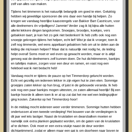
zelf van alles van maken.
Tijdens het timmeren is het natuurlijk belangrijk om goed te eten. Gelukkig
hebben wij geweldige sponsoren die ons daar een handje bij helpen. Zo
kregen we vandaag heerlijke kaasstengels van Bakker Bart Castricum, voor
alle deelnemers én vrijwilligers! Jammie! Verder zag ik bij bijna alle hutten
allerlei lekkere dingen langskomen. Snoepjes, broodjes, koekjes, vers
gebakken taart, je kan het zo gek niet bedenken! Ik heb zelfs ook nog een
snoepje gekregen tijdens het helpen, echt lief! Wist je dat ik vroeger, toen ik
zelf nog timmerde, wel eens appeltaart gebakken heb om uit te delen aan de
leiding die mij kwam helpen? Maar dat is natuurlijk niet nodig he, de leiding
helpt overal! Soms moet er wel even op gewacht worden, maar er is altijd
genoeg wat de deelnemers zelf kunnen doen. De hut dichttimmeren, bankjes
en tafeltjes maken, zorgen voor een deur en ramen, en vast nog een
heleboel wat ik niet bedacht heb!
Vandaag mocht er tijdens de pauze op het Timmerdorp geluncht worden.
Echt vet gezellig om iedereen lekker in zijn eigen hut te zien eten. Sommige
groepjes zaten lekker op hun brug, of juist in de gebouwde veranda. Ik heb
ook nog een paar bankjes mogen uittesten, ze zaten allemaal heerlijk! Bij een
bankje hoorde ik alleen toen ik er al op zat dat het me wel een leidingspijker
ging kosten. Zakenlui op het Timmerdorp hoor!
In de middag mocht iedereen weer verder timmeren. Sommige hutten hebben
ondertussen al een tweede verdieping! Het bouwen van de verdiepingen is
dit jaar wel iets lastiger. Naast de kruislatten en dwarsbalken moeten er
namelijk ook extra planken geplaatst worden, om de gaten van de kruislatten
af te dichten. Ook moet er een extra stukje naast de deur worden
dichtgetimmerd, zodat er alleen maar een gat is om doorheen naar boven te