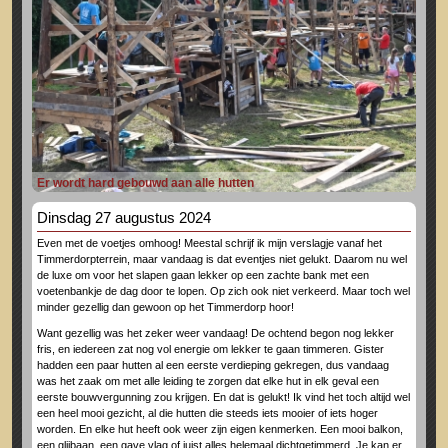
Er wordt hard gebouwd aan alle hutten
Dinsdag 27 augustus 2024
Even met de voetjes omhoog! Meestal schrijf ik mijn verslagje vanaf het
Timmerdorpterrein, maar vandaag is dat eventjes niet gelukt. Daarom nu wel
de luxe om voor het slapen gaan lekker op een zachte bank met een
voetenbankje de dag door te lopen. Op zich ook niet verkeerd. Maar toch wel
minder gezellig dan gewoon op het Timmerdorp hoor!
Want gezellig was het zeker weer vandaag! De ochtend begon nog lekker
fris, en iedereen zat nog vol energie om lekker te gaan timmeren. Gister
hadden een paar hutten al een eerste verdieping gekregen, dus vandaag
was het zaak om met alle leiding te zorgen dat elke hut in elk geval een
eerste bouwvergunning zou krijgen. En dat is gelukt! Ik vind het toch altijd wel
een heel mooi gezicht, al die hutten die steeds iets mooier of iets hoger
worden. En elke hut heeft ook weer zijn eigen kenmerken. Een mooi balkon,
een glijbaan, een gave vlag of juist alles helemaal dichtgetimmerd. Je kan er