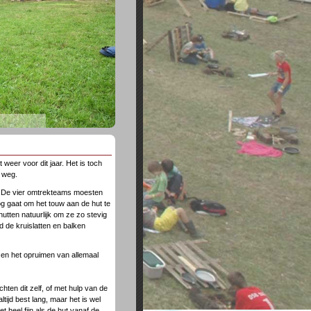
weer voor dit jaar. Het is toch
s weg.
. De vier omtrekteams moesten
g gaat om het touw aan de hut te
utten natuurlijk om ze zo stevig
 de kruislatten en balken
 en het opruimen van allemaal
en dit zelf, of met hulp van de
tijd best lang, maar het is wel
t heel fijn als de hut vanaf de