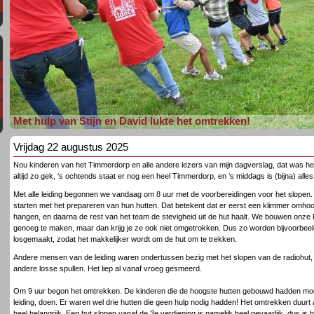
Met hulp van Stijn en David lukte het omtrekken!
Vrijdag 22 augustus 2025
Nou kinderen van het Timmerdorp en alle andere lezers van mijn dagverslag, dat was het 
altijd zo gek, ‘s ochtends staat er nog een heel Timmerdorp, en ‘s middags is (bijna) alle
Met alle leiding begonnen we vandaag om 8 uur met de voorbereidingen voor het slopen
starten met het prepareren van hun hutten. Dat betekent dat er eerst een klimmer omhoo
hangen, en daarna de rest van het team de stevigheid uit de hut haalt. We bouwen onze h
genoeg te maken, maar dan krijg je ze ook niet omgetrokken. Dus zo worden bijvoorbeeld
losgemaakt, zodat het makkelijker wordt om de hut om te trekken.
Andere mensen van de leiding waren ondertussen bezig met het slopen van de radiohut,
andere losse spullen. Het liep al vanaf vroeg gesmeerd.
Om 9 uur begon het omtrekken. De kinderen die de hoogste hutten gebouwd hadden mocht
leiding, doen. Er waren wel drie hutten die geen hulp nodig hadden! Het omtrekken duurt al
heel belangrijk. Een hut slopen vanaf de 3e verdieping is namelijk heel gevaarlijk, dus is he