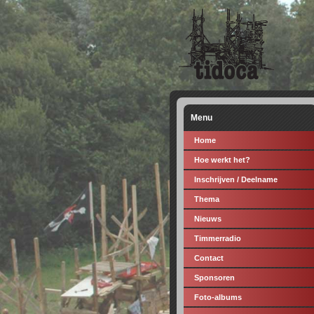
Menu
Home
Hoe werkt het?
Inschrijven / Deelname
Thema
Nieuws
Timmerradio
Contact
Sponsoren
Foto-albums