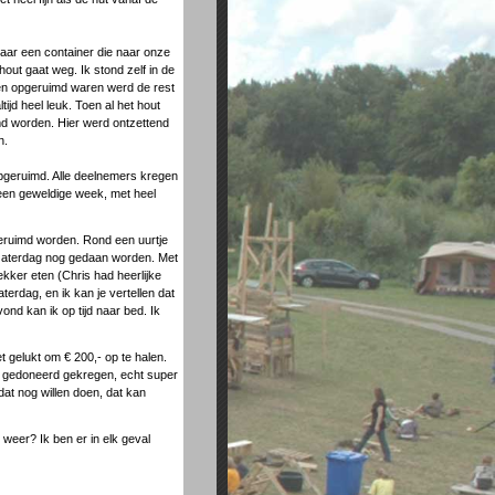
aar een container die naar onze
out gaat weg. Ik stond zelf in de
ren opgeruimd waren werd de rest
ijd heel leuk. Toen al het hout
md worden. Hier werd ontzettend
n.
opgeruimd. Alle deelnemers kregen
een geweldige week, met heel
pgeruimd worden. Rond een uurtje
p zaterdag nog gedaan worden. Met
ekker eten (Chris had heerlijke
terdag, en ik kan je vertellen dat
ond kan ik op tijd naar bed. Ik
 gelukt om € 200,- op te halen.
,- gedoneerd gekregen, echt super
dat nog willen doen, dat kan
r weer? Ik ben er in elk geval