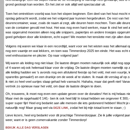
grond gesloopt kan worden. En het ziet er ook altijd wel spectaculair uit.
Toen het omtrekken voorbij was kon het slopen beginnen. Een deel van het hout mocht n
opslag gebracht wordt, zodat we het volgend jaar kunnen hergebruiken. De rest van het h
deurencontainer, waar, zoals de naam al zegt, alle deuren heen mochten. Toen alle deu
van de container gevuld met hout. Het was nog even hard werken, maar ik vind het wel alt
was opgeruimd moesten alleen nog alle snippers, papiertjes en andere troepjes opgerui
goed geholpen door alle kinderen, echt super! We moeten het tenslotte met zijn allen doe
Volgens mij waren we klaar in een recordtijd, want voor we het wisten was het allemaal 
nog een vaantje en wat lekkers, en toen was Timmerdorp 2025 ten einde. Het was echt 
veel enthousiasme en plezier. Op naar volgend jaar!
Wij waren als leiding nog niet klaar. De laatste dingen moeten natuurlijk ook altijd nog o
of 4 waren wij ook helemaal klaar voor de vrijdag. De laatste dingen moeten namelijk o
alle leiding hadden we ‘s avonds nog een afsluitend feestje op het veld, met een vuurtje, l
spareribs gemaakt!) en een drankje om de week af te sluiten. Ik maak dit verslag af op za
ik niet zo heel veel uurtjes slaap gehad heb vannacht. Hahaha, maar dat geeft niet! Vanav
vertrek zo opnieuw naar het veld, om daar de laatste dingen te doen.
Oh, trouwens, ik moet nog even een update geven over de donaties! Het is mij helaas niet
Maar met de opgehaald € 140,- ben ik ook heel blij! In totaal hebben we ongeveer € 300
super super fijn! Heel erg bedankt aan alle mensen die iets gedoneerd hebben! Mocht je 
natuurlijk nog! Maar graag wel via
, zodat het bij mijn totaal komt te staan ;-)
DEZE LINK
Lieve lezers, heel erg bedankt voor dit prachtige Timmerdorpjaar. Zie ik jullie volgend jaa
weer, want er is geen zomervakantie zonder Timmerdorp!
BEKIJK ALLE DAG VERSLAGEN