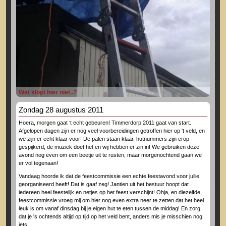
Wat klopt hier niet..?
Zondag 28 augustus 2011
Hoera, morgen gaat ‘t echt gebeuren! Timmerdorp 2011 gaat van start.
Afgelopen dagen zijn er nog veel voorbereidingen getroffen hier op 't veld, en
we zijn er echt klaar voor! De palen staan klaar, hutnummers zijn erop
gespijkerd, de muziek doet het en wij hebben er zin in! We gebruiken deze
avond nog even om een beetje uit te rusten, maar morgenochtend gaan we
er vol tegenaan!
Vandaag hoorde ik dat de feestcommissie een echte feestavond voor jullie
georganiseerd heeft! Dat is gaaf zeg! Jantien uit het bestuur hoopt dat
iedereen heel feestelijk en netjes op het feest verschijnt! Ohja, en diezelfde
feestcommissie vroeg mij om hier nog even extra neer te zetten dat het heel
leuk is om vanaf dinsdag bij je eigen hut te eten tussen de middag! En zorg
dat je 's ochtends altijd op tijd op het veld bent, anders mis je misschien nog
iets!